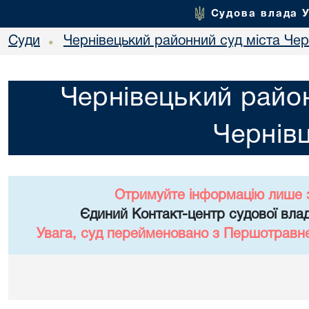
Судова влада 
Суди
Чернівецький районний суд міста Чер
•
Чернівецький район
Чернівц
Отримуйте інформацію лише 
Єдиний Контакт-центр судової влад
Увага, суд перейменовано з Першотравне