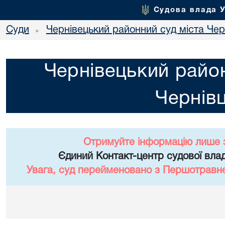
Судова влада 
Суди
Чернівецький районний суд міста Чер
•
Чернівецький район
Чернівц
Отримуйте інформацію лише 
Єдиний Контакт-центр судової влад
Увага, суд перейменовано з Першотравне