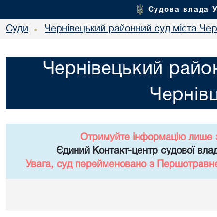
Судова влада 
Суди
Чернівецький районний суд міста Чер
•
Чернівецький район
Чернівц
Отримуйте інформацію лише 
Єдиний Контакт-центр судової влад
Увага, суд перейменовано з Першотравне