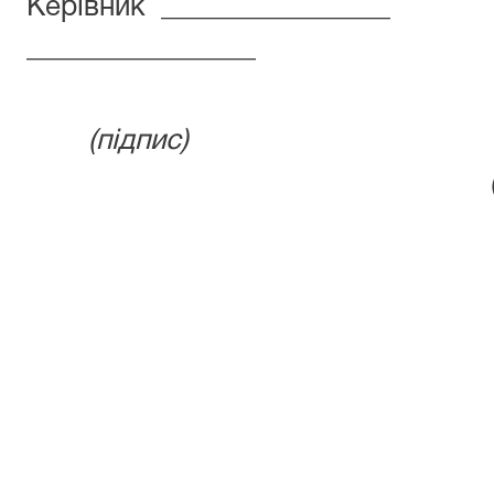
Керівник ________________
________________
(підп
(підпи