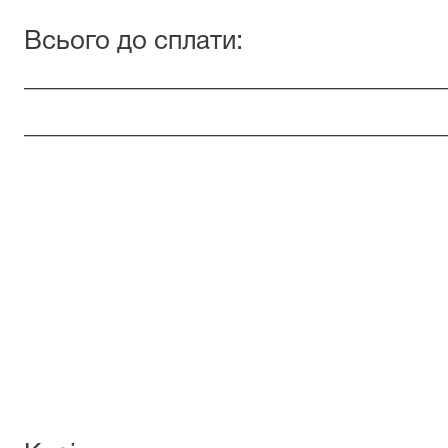
Всього до сплати:
________________________________
________________________________
(сума проп