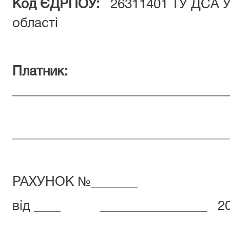
Код ЄДРПОУ:
26311401 ТУ ДСА Ук
області
Платник:
________________________________
________________________________
РАХУНОК №_______
від ____ ________________ 20