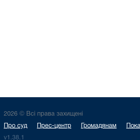
2026 © Всі права захищені
Про суд
Прес-центр
Громадянам
Пока
v1.38.1