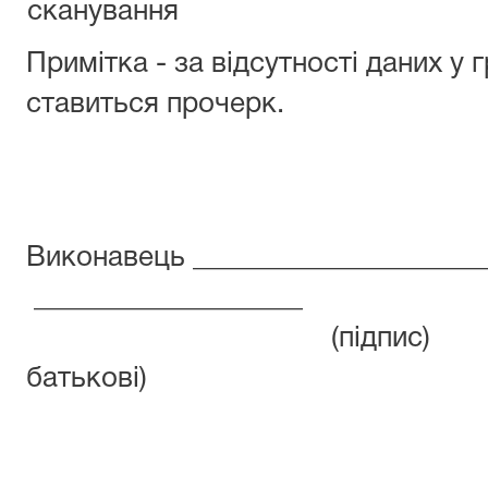
сканування
Примітка - за відсутності даних у 
ставиться прочерк.
Виконавець ___________________
_______________
(підпис) (прізви
батькові)