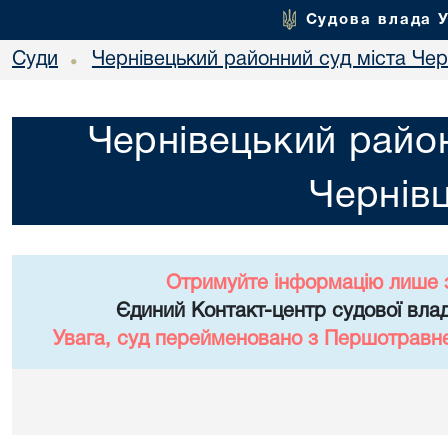
Судова влада 
Суди
Чернівецький районний суд міста Чер
•
Чернівецький район
Чернівц
Отримуйте інформацію лише 
Єдиний Контакт-центр судової влад
Увага, суд перейменовано з Першотравне