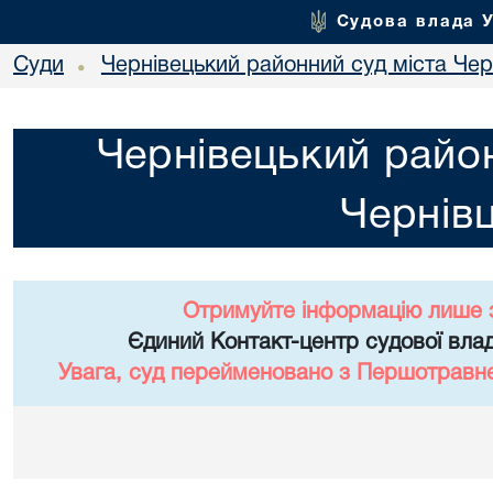
Судова влада 
Суди
Чернівецький районний суд міста Чер
•
Чернівецький район
Чернівц
Отримуйте інформацію лише 
Єдиний Контакт-центр судової влад
Увага, суд перейменовано з Першотравне