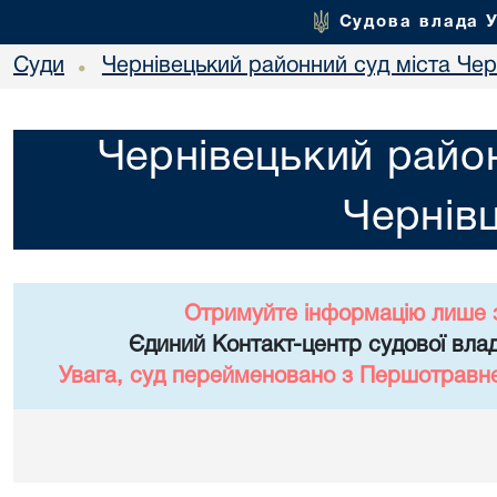
Судова влада 
Суди
Чернівецький районний суд міста Чер
•
Чернівецький район
Чернівц
Отримуйте інформацію лише 
Єдиний Контакт-центр судової влад
Увага, суд перейменовано з Першотравне