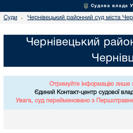
Судова влада 
Суди
Чернівецький районний суд міста Чер
•
Чернівецький район
Чернівц
Отримуйте інформацію лише 
Єдиний Контакт-центр судової влад
Увага, суд перейменовано з Першотравне