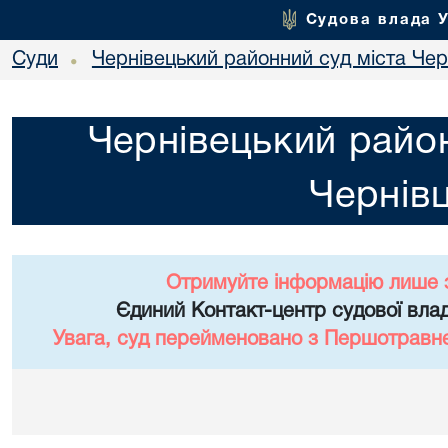
Судова влада 
Суди
Чернівецький районний суд міста Чер
•
Чернівецький район
Чернівц
Отримуйте інформацію лише 
Єдиний Контакт-центр судової влад
Увага, суд перейменовано з Першотравне