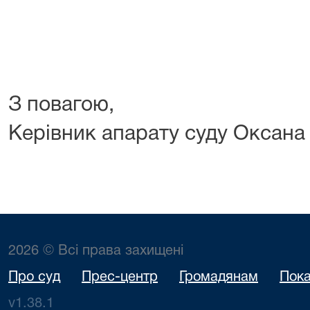
З повагою,
Керівник апарату суду Оксан
2026 © Всі права захищені
Про суд
Прес-центр
Громадянам
Пока
v1.38.1