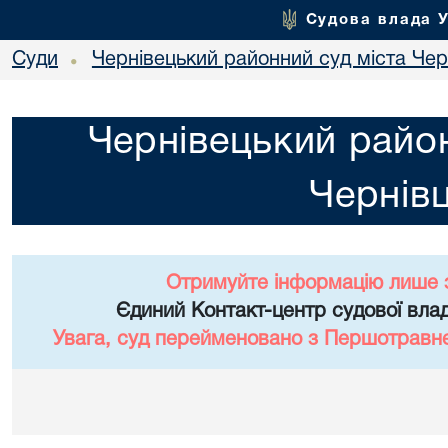
Судова влада 
Суди
Чернівецький районний суд міста Чер
•
Чернівецький район
Чернівц
Отримуйте інформацію лише 
Єдиний Контакт-центр судової влад
Увага, суд перейменовано з Першотравне