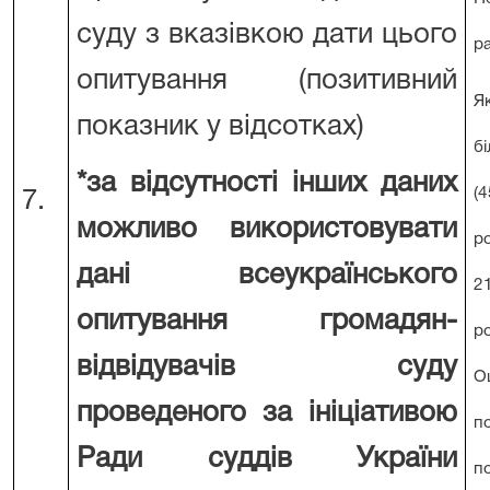
суду з вказівкою дати цього
р
опитування (позитивний
Я
показник у відсотках)
б
*за відсутності інших даних
(
7.
можливо використовувати
р
дані всеукраїнського
2
опитування громадян-
р
відвідувачів суду
О
проведеного за ініціативою
п
Ради суддів України
п