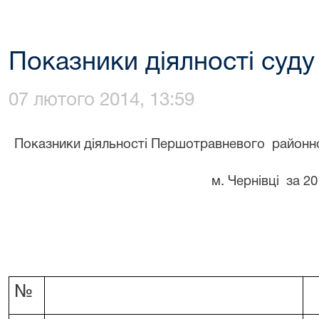
Показники діялності суду 
07 лютого 2014, 13:59
Показники діяльності Першотравневого районн
м. Чернівці за 20
№