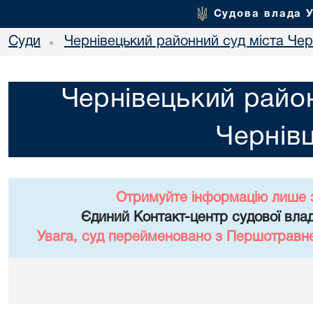
Судова влада 
Суди
Чернівецький районний суд міста Чер
•
Чернівецький район
Чернівц
Отримуйте інформацію лише 
Єдиний Контакт-центр судової влад
Увага, суд перейменовано з Першотравне