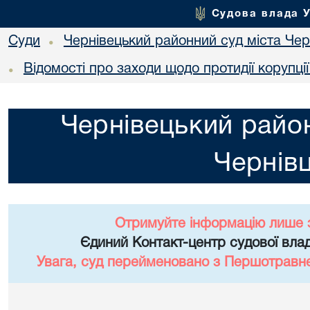
Судова влада 
Суди
Чернівецький районний суд міста Чер
•
Відомості про заходи щодо протидії корупці
•
Чернівецький район
Чернівц
Отримуйте інформацію лише 
Єдиний Контакт-центр судової влад
Увага, суд перейменовано з Першотравне