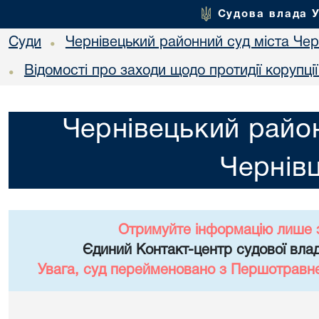
Судова влада 
Суди
Чернівецький районний суд міста Чер
•
Відомості про заходи щодо протидії корупці
•
Чернівецький район
Чернівц
Отримуйте інформацію лише 
Єдиний Контакт-центр судової влад
Увага, суд перейменовано з Першотравне