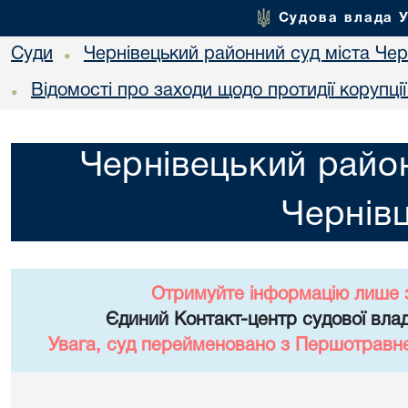
Судова влада 
Суди
Чернівецький районний суд міста Чер
•
Відомості про заходи щодо протидії корупці
•
Чернівецький район
Чернівц
Отримуйте інформацію лише 
Єдиний Контакт-центр судової влад
Увага, суд перейменовано з Першотравне