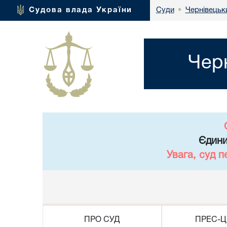
Чернівецьки
Судова влада України
Суди
•
Чер
Єдини
Увага, суд 
ПРО СУД
ПРЕС-Ц