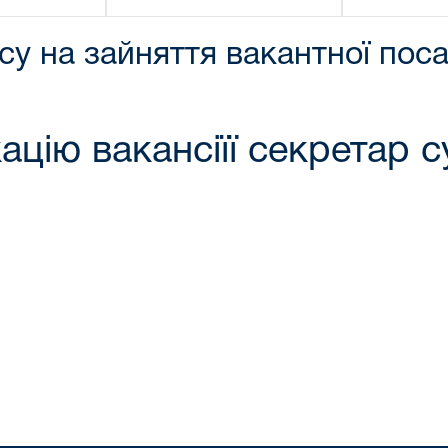
у на зайняття вакантної пос
ацію вакансіїї
секретар с