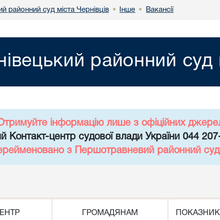
й районний суд міста Чернівців
Інше
Вакансії
•
•
нівецький районний суд 
Отримуйте інформацію лише з офіційних джере
й Контакт-центр судової влади України 044 207
перейменовано з Першотравневий районний суд 
ЕНТР
ГРОМАДЯНАМ
ПОКАЗНИК