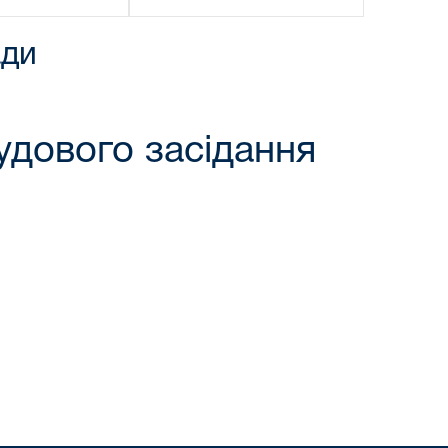
ади
удового засідання