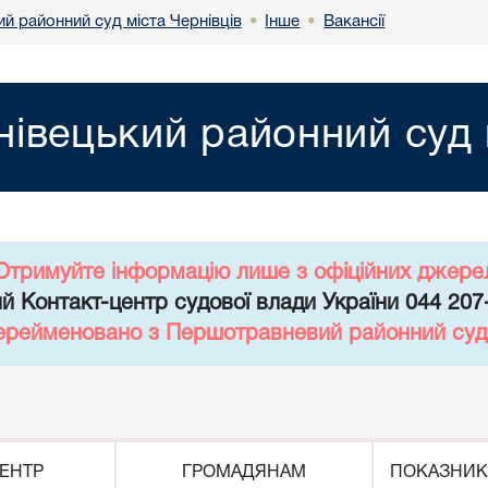
й районний суд міста Чернівців
Інше
Вакансії
•
•
нівецький районний суд 
Отримуйте інформацію лише з офіційних джере
й Контакт-центр судової влади України 044 207
перейменовано з Першотравневий районний суд 
ЕНТР
ГРОМАДЯНАМ
ПОКАЗНИК