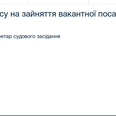
у на зайняття вакантної пос
етар судового засідання