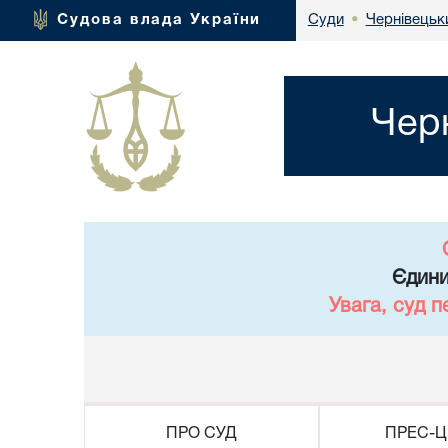
Чернівецьки
Судова влада України
Суди
•
Чер
Єдини
Увага, суд 
ПРО СУД
ПРЕС-Ц