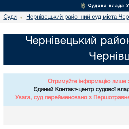
Судова влада 
Суди
Чернівецький районний суд міста Чер
•
Чернівецький район
Чернівц
Отримуйте інформацію лише 
Єдиний Контакт-центр судової влад
Увага, суд перейменовано з Першотравне