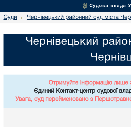
Судова влада 
Суди
Чернівецький районний суд міста Чер
•
Чернівецький район
Чернівц
Отримуйте інформацію лише 
Єдиний Контакт-центр судової влад
Увага, суд перейменовано з Першотравне