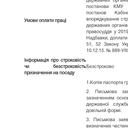
державних органі
постанови КМУ 
постанов Кабі
впорядкування стру
Умови оплати праці
державних органів,
правосуддя у 2019
Надбавки, доплати 
51, 52 Закону Ук
10.12.15. № 889-УІІІ
Інформація про строковість
чи безстроковість
Безстроково
призначення на посаду
1.Копія паспорта г
2. Письмова за
зазначенням осно
державної служб
довільній формі.
3. Письмова заяв
визначених частино