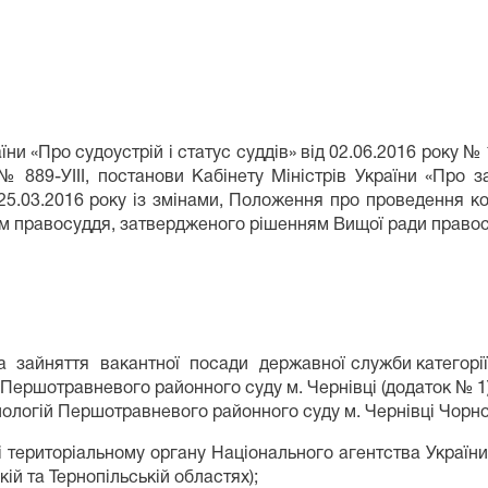
їни «Про судоустрій і статус суддів» від 02.06.2016 року № 
№ 889-УІІІ, постанови Кабінету Міністрів України «Про
25.03.2016 року із змінами, Положення про проведення к
ем правосуддя, затвердженого рішенням Вищої ради правосу
зайняття вакантної посади державної служби категорії «В
 Першотравневого районного суду м. Чернівці (додаток № 1)
нологій Першотравневого районного суду м. Чернівці Чорно
і територіальному органу Національного агентства Україн
ій та Тернопільській областях);