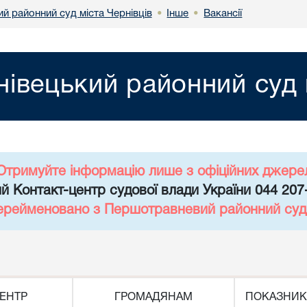
й районний суд міста Чернівців
Інше
Вакансії
•
•
нівецький районний суд 
Отримуйте інформацію лише з офіційних джере
й Контакт-центр судової влади України 044 207
перейменовано з Першотравневий районний суд 
ЕНТР
ГРОМАДЯНАМ
ПОКАЗНИК