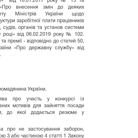
в» від 18.01.2017 року № 15 та
«Про внесення змін до деяких
нету Міністрів України щодо
ктури заробітної плати працівників
 судів, органів та установ системи
 році» від 06.02.2019 року № 102.
та премії - відповідно до статей 50,
раїни «Про державну службу» від
.
ромадянина України.
ява про участь у конкурсі із
вних мотивів для зайняття посади
и, до якої додається резюме у
а про не застосування заборон,
ю 3 або частиною 4 статті 1 Закону