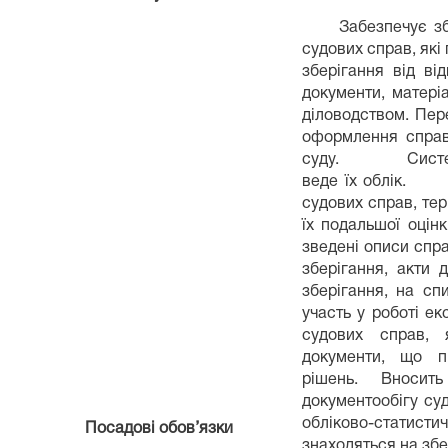
Забезпечує збері
судових справ, які
зберігання від ві
документи, матері
діловодством. Пер
оформлення справ 
суду. Системати
веде їх облік.
судових справ, тер
їх подальшої оцін
зведені описи спра
зберігання, акти 
зберігання, на сп
участь у роботі ек
судових справ, я
документи, що п
рішень. Вносит
документообігу суд
обліково-статистич
Посадові обов’язки
знаходяться на збер