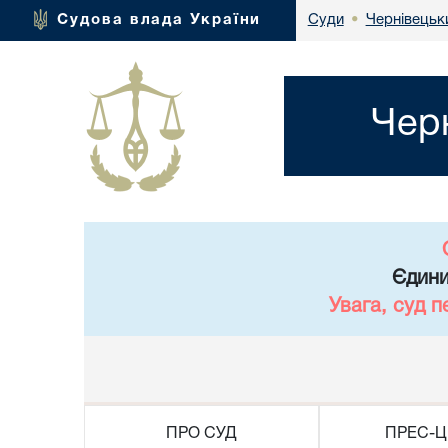
Чернівецьки
Судова влада України
Суди
•
Чер
Єдини
Увага, суд 
ПРО СУД
ПРЕС-Ц