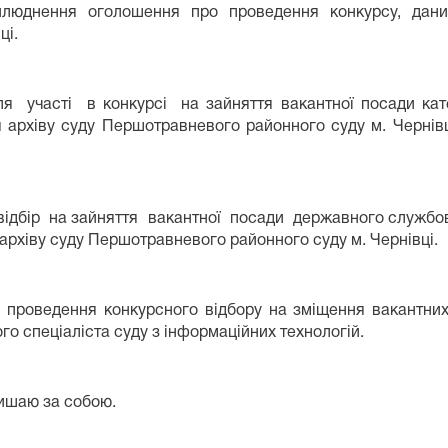
люднення оголошення про проведення конкурсу, даний
ці.
 участі в конкурсі на зайняття вакантної посади катего
я архіву суду Першотравневого районного суду м. Чернів
ідбір на зайняття вакантної посади державного службовця
 архіву суду Першотравневого районного суду м. Чернівці.
с проведення конкурсного відбору на зміщення вакантни
го спеціаліста суду з інформаційних технологій.
ишаю за собою.