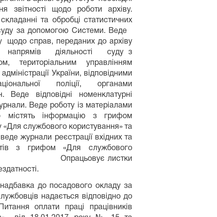
ня звітності щодо роботи архіву.
складанні та обробці статистичних
 суду за допомогою Системи. Веде
 щодо справ, переданих до архіву
 напрямів діяльності суду з
ом, територіальним управлінням
адміністрації України, відповідними
аціональної поліції, органами
н. Веде відповідні номенклатурні
урнали. Веде роботу із матеріалами
о містять інформацію з грифом
 «Для службового користування» та
. веде журнали реєстрації вхідних та
нтів з грифом «Для службового
ня».
Опрацьовує листки
здатності.
надбавка до посадового окладу за
лужбовців надається відповідно до
итання оплати праці працівників