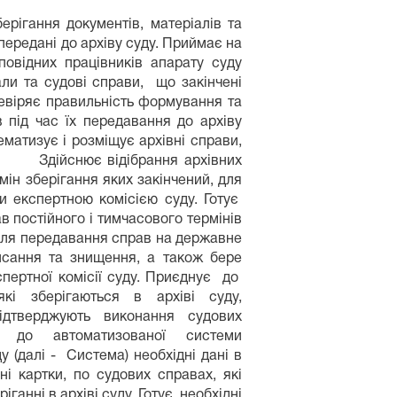
гання документів, матеріалів та
 передані до архіву суду. Приймає на
дповідних працівників апарату суду
али та судові справи, що закінчені
евіряє правильність формування та
під час їх передавання до архіву
зує і розміщує архівні справи,
 Здійснює відібрання архівних
мін зберігання яких закінчений, для
ки експертною комісією суду. Готує
в постійного і тимчасового термінів
для передавання справ на державне
исання та знищення, а також бере
спертної комісії суду. Приєднує до
кі зберігаються в архіві суду,
ідтверджують виконання судових
ь до автоматизованої системи
у (далі - Система) необхідні дані в
ні картки, по судових справах, які
іганні в архіві суду. Готує необхідні