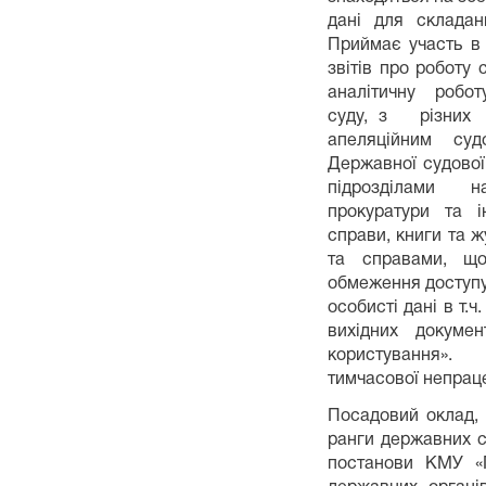
дані для складан
Приймає участь в 
звітів про роботу
аналітичну роботу
суду, з різних
апеляційним суд
Державної судової 
підрозділами н
прокуратури та і
справи, книги та ж
та справами, щ
обмеження доступу
особисті дані в т.ч
вихідних докуме
користуван
тимчасової непраце
Посадовий оклад, 
ранги державних с
постанови КМУ «П