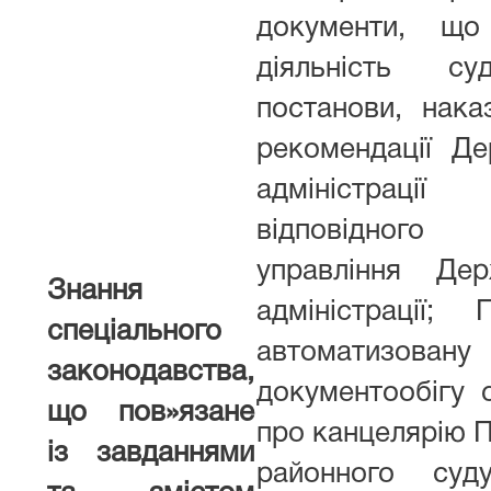
документи, що
діяльність су
постанови, наказ
рекомендації Де
адміністраці
відповідного т
управління Дер
Знання
адміністрації;
спеціального
автоматизов
законодавства,
документообігу 
що пов»язане
про канцелярію 
із завданнями
районного суд