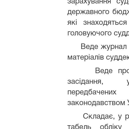
зарахування су
державного бюдж
які знаходятьс
головуючого судд
Веде журнал 
матеріалів судде
Веде проток
засідання, 
передбачених 
законодавством У
Складає, у раз
табель обліку