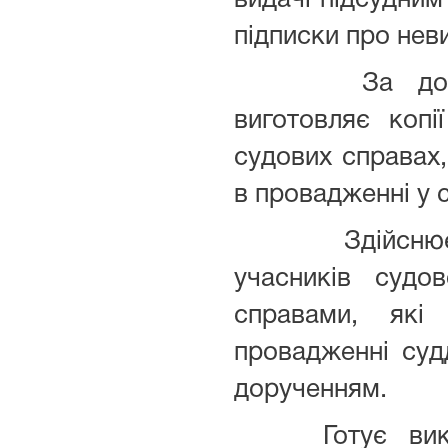
видачі підсудни
підписки про неви
За доруче
виготовляє копі
судових справах,
в провадженні у с
Здійснює о
учасників судо
справами, які
провадженні судд
дорученням.
Готує викон