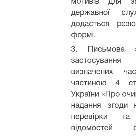
мотивів для з
державної сл
додається резю
формі.
3. Письмова 
застосуван
визначених ч
частиною 4 ст
України «Про очи
надання згоди 
перевірки та
відомостей 