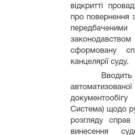
відкритті прова
про повернення 
передбаченими
законодавств
сформовану с
канцелярії суду.
Вводить ін
автоматизов
документообіг
Система) щодо ру
розгляду справ 
винесення суд