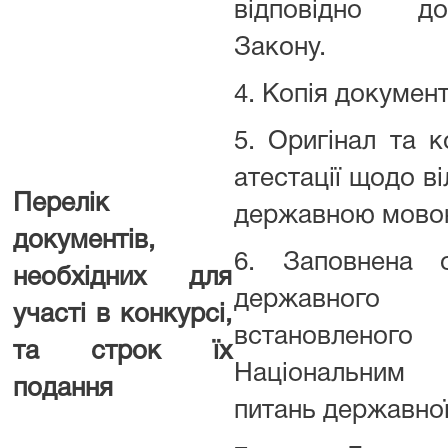
відповідно д
Закону.
4. Копія документ
5. Оригінал та к
атестації щодо в
Перелік
державною мово
документів,
6. Заповнена 
необхідних для
державного
участі в конкурсі,
встановлен
та строк їх
Національним
подання
питань державної