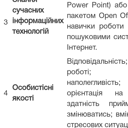
Знання
Power Point) аб
сучасних
пакетом Open Offi
інформаційних
3
навички роботи 
технологій
пошуковими сис
Інтернет.
Відповідальність
роботі; у
наполегливість;
Особистісні
4
орієнтація на
якості
здатність при
змінюватись; вм
стресових ситуац