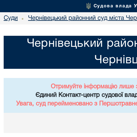
Судова влада 
Суди
Чернівецький районний суд міста Чер
•
Чернівецький район
Чернівц
Отримуйте інформацію лише 
Єдиний Контакт-центр судової влад
Увага, суд перейменовано з Першотравне