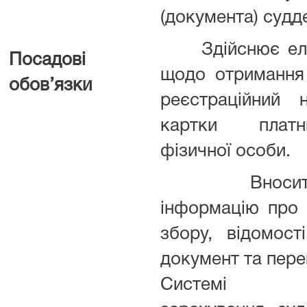
(документа) судд
Здійснює елек
Посадові
щодо отримання
обов’язки
реєстраційний 
картки платн
фізичної особи.
Вносить д
інформацію про 
збору, відомост
документ та пере
Системі пі