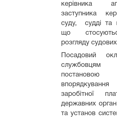
керівника а
заступника кер
суду, судді та 
що стосуютьс
розгляду судових
Посадовий ок
службовцям 
постаново
впорядкуван
заробітної пла
державних органі
та установ сист