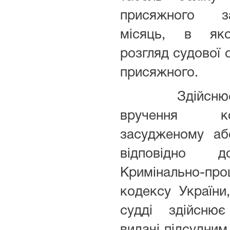
присяжного з
місяць, в яко
розгляд судової 
присяжного.
Здійснює з
вручення к
засудженому аб
відповідн
Кримінально-про
кодексу України
судді здійсню