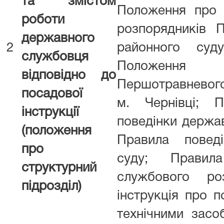
та змістом
Положення про 
роботи
розпорядників 
державного
2
районного суд
службовця
Положення 
відповідно до
Першотравневого
посадової
м. Чернівці; П
інструкції
поведінки держа
(положення
Правила поведі
про
суду; Правила
структурний
службового ро
підрозділ)
інструкція про 
технічними засо