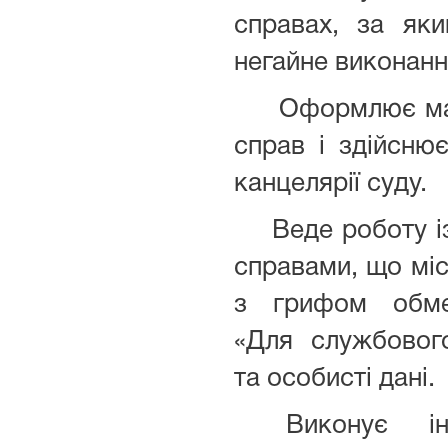
справах, за як
негайне виконанн
Оформлює мате
справ і здійсню
канцелярії суду.
Веде роботу із
справами, що мі
з грифом обме
«Для службовог
та особисті дані.
Виконує інш