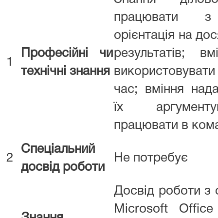
працювати з 
орієнтація на до
Професійні чи
результатів; в
1
технічні знання
використовуват
час; вміння нада
їх аргументу
працювати в ком
Спеціальний
2
Не потребує
досвід роботи
Досвід роботи з
Microsoft Offic