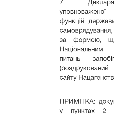
7. Деклара
уповноваженої
функцій держав
самоврядування,
за формою, що
Національним
питань запобі
(роздруковани
сайту Нацагенств
ПРИМІТКА: докум
у пунктах 2 