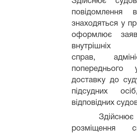
Здійснює судо
повідомлення 
знаходяться у пр
оформлює заяв
внутрішніх
справ, адміні
попереднього 
доставку до суд
підсудних осі
відповідних судо
Здійснює оф
розміщення с