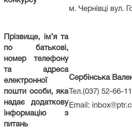
конкурсу
м. Чернівці вул. 
Прізвище, ім’я та
по батькові,
номер телефону
та адреса
Сербінська Вален
електронної
пошти особи, яка
Тел.(037) 52-66-11
надає додаткову
Email: inbox@ptr.c
інформацію з
питань