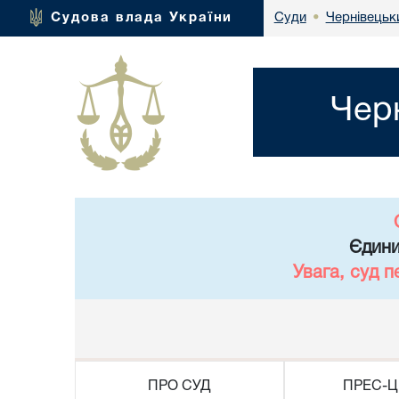
Чернівецьки
Судова влада України
Суди
•
Чер
Єдини
Увага, суд 
ПРО СУД
ПРЕС-Ц