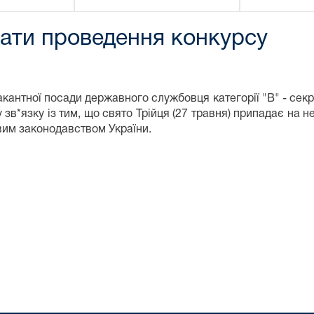
дати проведення конкурсу
акантної посади державного службовця категорії "В" - сек
зв*язку із тим, що свято Трійця (27 травня) припадає на н
довим законодавством України.