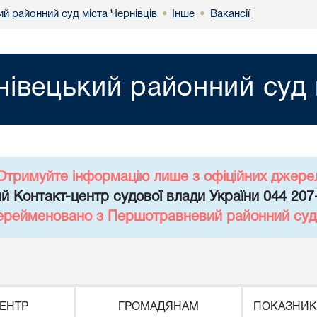
й районний суд міста Чернівців
Інше
Вакансії
•
•
нівецький районний суд 
Отримуйте інформацію лише з офіційних джере
й Контакт-центр судової влади України 044 207
перейменовано з Першотравневий районний суд 
ЕНТР
ГРОМАДЯНАМ
ПОКАЗНИК