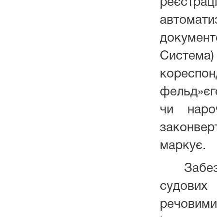
реєс
автомати
документо
Систе
кореспонд
фельд»єг
чи наро
законвер
маркує.
Забезпе
судових 
речовим