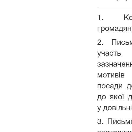
1. Ко
громадян
2. Пись
участь 
зазначе
мотивів
посади д
до якої 
у довільн
3. Письм