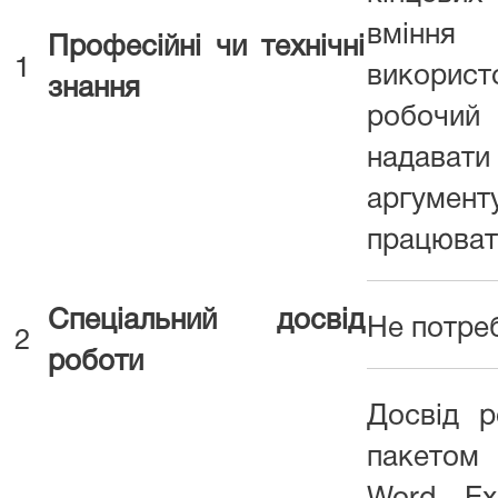
вмінн
Професійні чи технічні
1
викорис
знання
робочи
надавати
аргумен
працюват
Спеціальний досвід
Не потре
2
роботи
Досвід р
пакетом M