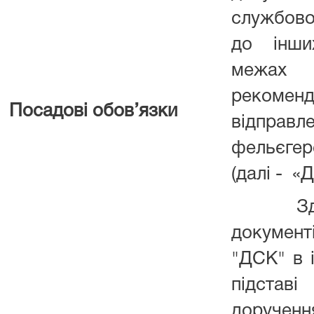
службово
до інши
межа
рекомен
Посадові обов’язки
відпр
фельєге
(далі - «
Здійс
докуме
"ДСК" в і
підста
доруче