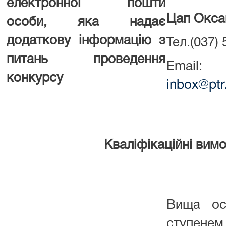
електронної пошти
Цап Окса
особи, яка надає
додаткову інформацію з
Тел.(037)
питань проведення
Email:
конкурсу
inbox@ptr
Кваліфікаційні вим
Вища осв
ступенем