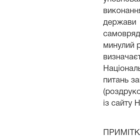
викон
держави
самовр
минулий 
визначає
Націонал
питань за
(роздрук
із сайту 
ПРИМІТК