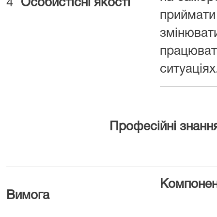
4
Особистісні якості
прийм
змінюв
працюва
ситуаціях
Професійні знанн
Компонен
Вимога