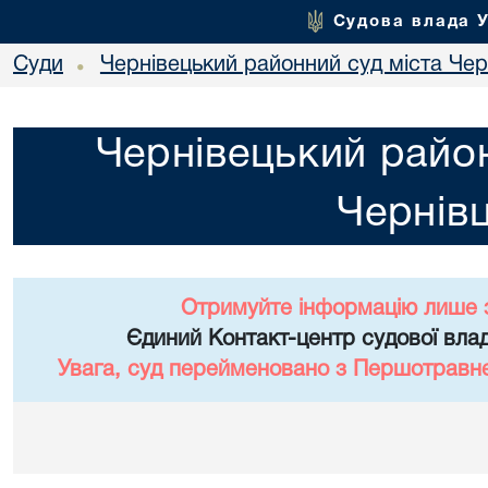
Судова влада 
Суди
Чернівецький районний суд міста Чер
•
Чернівецький район
Чернівц
Отримуйте інформацію лише 
Єдиний Контакт-центр судової влад
Увага, суд перейменовано з Першотравне