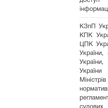
доступ
інформаці
КЗпП Укр
КПК Укра
ЦПК Укра
України,
України,
Україн
Мініст
норматив
регламен
судов