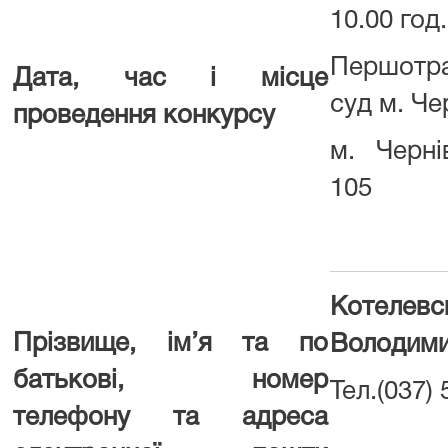
10.00 год.
Першотра
Дата, час і місце
суд м. Че
проведення конкурсу
м. Черні
105
Котеле
Прізвище, ім’я та по
Володими
батькові, номер
Тел.(037) 
телефону та адреса