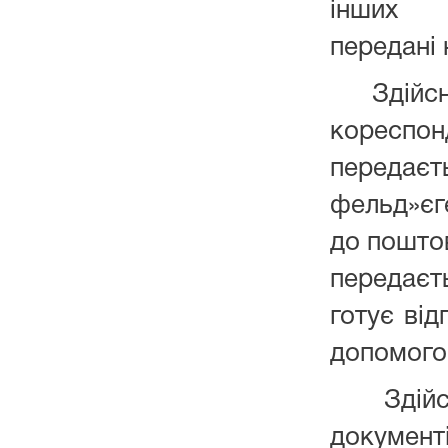
інших м
передані 
Здійснює
коресп
пере
фельд»єг
до поштов
передаєт
готує від
допомого
Здійсню
документ