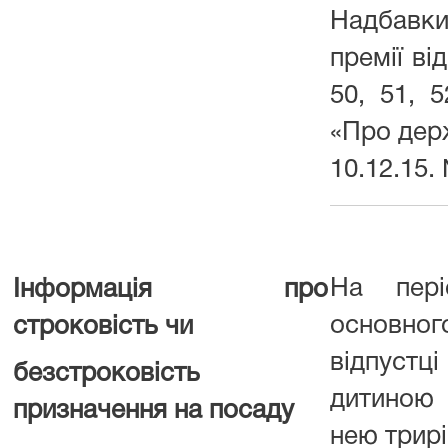
Надбавк
премії ві
50, 51, 
«Про дер
10.12.15. 
На пері
Інформація про
основно
строковість чи
відпустц
безстроковість
дитиною
призначення на посаду
нею трирі