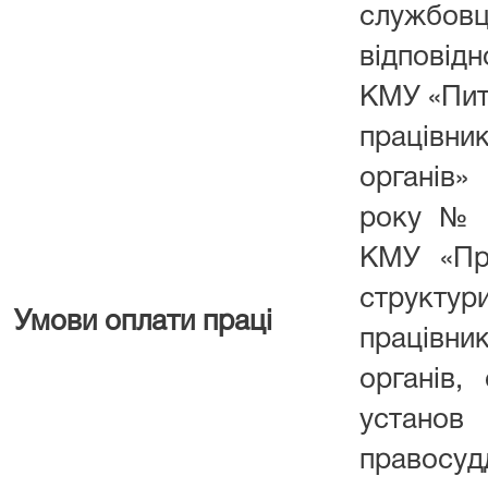
службов
відповід
КМУ «Пит
працівн
органів»
року № 
КМУ «Пр
структури
Умови оплати праці
працівн
органів, 
устан
правосудд