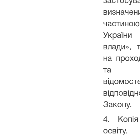
застосу
визначен
частиною 
України
влади», 
на прохо
та оп
відомост
відповід
Закону.
4. Копі
освіту.