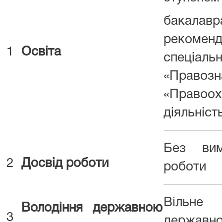
бакалавр
реком
1
Освіта
спеціаль
«Право
«Правоох
діяльніст
Без вим
2
Досвід роботи
роботи
Вільн
Володіння державною
3
державн