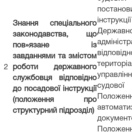
постан
інструкці
Знання спеціального
Держа
законодавства, що
адмініст
пов»язане із
відповідн
завданнями та змістом
територі
2
роботи державного
управлі
службовця відповідно
судової
до посадової інструкції
Поло
(положення про
автомат
структурний підрозділ)
докумен
Положенн