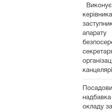
Виконує
керівник
заступн
апара
безпосе
секрет
органі
канцелярі
Посад
надбавк
окладу з