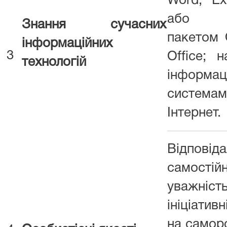
Word, Ex
або ал
Знання сучасних
пакетом O
інформаційних
3
Office; 
технологій
інформац
систем
Інтернет.
Відповіда
самостій
уважність
ініціатив
на саморо