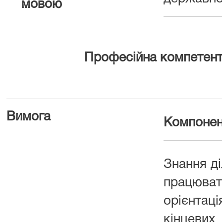
мовою
Професійна компетент
Вимога
Компонен
Знання ді
працюват
орієнтац
кінцеви