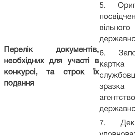
5. Ориг
посвідчен
вільно
державн
Перелік документів,
6. Запо
необхідних для участі в
картк
конкурсі, та строк їх
службовц
подання
зразка
агентс
державно
7. Декл
уповн