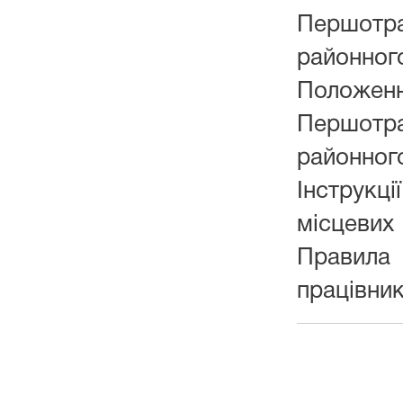
Першотра
районного
Положен
Першотра
районного
Інструкці
місцевих
Прави
працівник