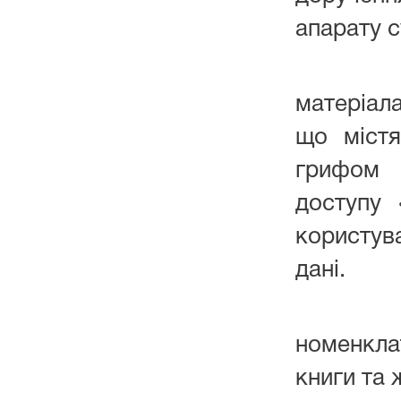
апарату с
Веде
матеріал
що містя
грифо
доступу 
користув
дані.
Веде 
номенкл
книги та 