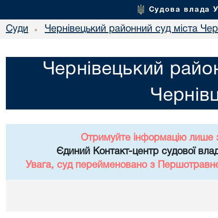
Судова влада 
Суди
Чернівецький районний суд міста Чер
•
Чернівецький район
Чернівц
Отримуйте інформацію лише 
Єдиний Контакт-центр судової влад
Увага, суд перейменовано з Першотравне