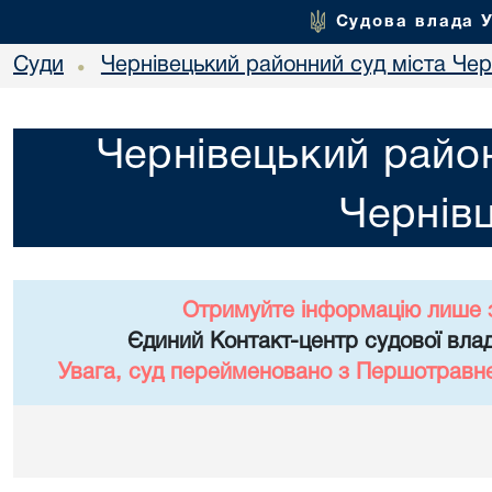
Судова влада 
Суди
Чернівецький районний суд міста Чер
•
Чернівецький район
Чернівц
Отримуйте інформацію лише 
Єдиний Контакт-центр судової влад
Увага, суд перейменовано з Першотравне