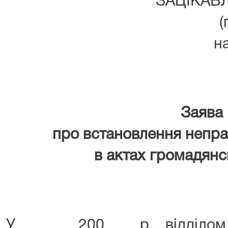
ЗАЦІКАВЛ
(
на
Заява
про встановлення непра
в актах громадянс
У _____ 200___ р. відділо