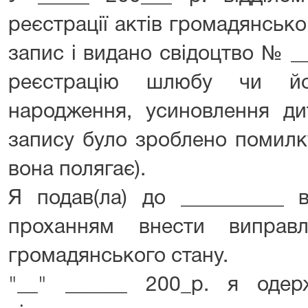
реєстрації актів громадянськ
запис і видано свідоцтво № _
реєстрацію шлюбу чи йо
народження, усиновлення дит
запису було зроблено помилку
вона полягає).
Я подав(ла) до __________ 
проханням внести виправ
громадянського стану.
"__" ______ 200_р. я одерж