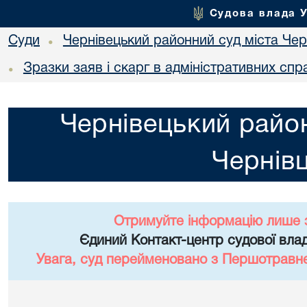
Судова влада 
Суди
Чернівецький районний суд міста Чер
•
Зразки заяв і скарг в адміністративних спр
•
Чернівецький район
Чернівц
Отримуйте інформацію лише 
Єдиний Контакт-центр судової влад
Увага, суд перейменовано з Першотравне