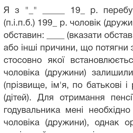
Я з "_" _____ 19_ р. переб
(п.і.п.б.) 199_ р. чоловік (друж
обставин: ____ (вказати обст
або інші причини, що потягни
стосовно якої встановлюєтьс
чоловіка (дружини) залишили
(прізвище, ім'я, по батькові 
(дітей). Для отримання пенс
годувальника мені необхідно
чоловіка (дружини), однак 