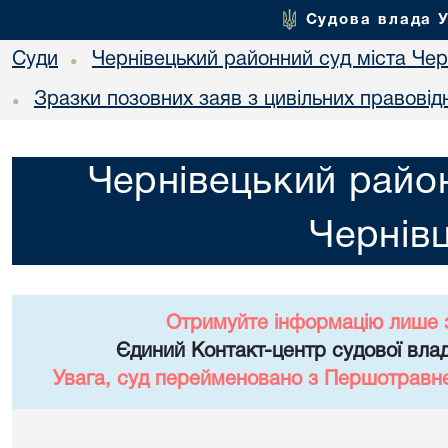
Судова влада 
Суди
Чернівецький районний суд міста Чер
•
Зразки позовних заяв з цивільних правовід
•
Чернівецький район
Чернівц
Отримуйте інформацію лише 
Єдиний Контакт-центр судової влад
Увага, суд перейменовано з Першотравне